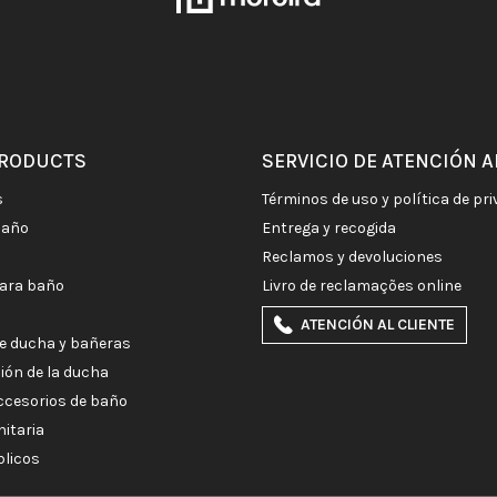
PRODUCTS
SERVICIO DE ATENCIÓN A
s
términos de uso y política de pr
baño
entrega y recogida
reclamos y devoluciones
para baño
livro de reclamações online
ATENCIÓN AL CLIENTE
e ducha y bañeras
ción de la ducha
accesorios de baño
nitaria
blicos