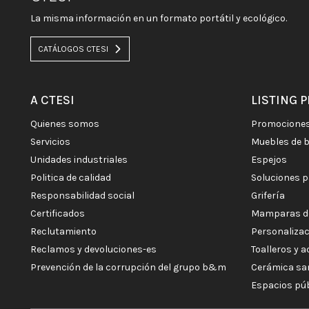
La misma información en un formato portátil y ecológico.
CATÁLOGOS CTESI
A CTESI
LISTING 
quienes somos
promocione
servicios
muebles de 
unidades industriales
espejos
politica de calidad
soluciones 
responsabilidad social
grifería
certificados
mamparas d
reclutamiento
personaliza
reclamos y devoluciones-es
toalleros y 
prevención de la corrupción del grupo b&m
cerámica sa
espacios pú