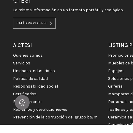
CTESI
La misma información en un formato portátil y ecológico.
CATÁLOGOS CTESI
A CTESI
LISTING 
quienes somos
promocione
servicios
muebles de 
unidades industriales
espejos
politica de calidad
soluciones 
responsabilidad social
grifería
certificados
mamparas d
reclutamiento
personaliza
reclamos y devoluciones-es
toalleros y 
prevención de la corrupción del grupo b&m
cerámica sa
espacios pú