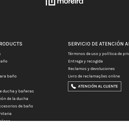
PRODUCTS
SERVICIO DE ATENCIÓN A
s
términos de uso y política de pr
baño
entrega y recogida
reclamos y devoluciones
para baño
livro de reclamações online
ATENCIÓN AL CLIENTE
e ducha y bañeras
ción de la ducha
accesorios de baño
nitaria
blicos