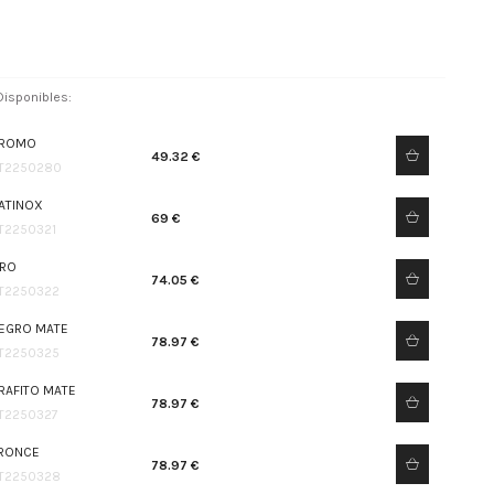
isponibles:
ROMO
49.32 €
T2250280
ATINOX
69 €
T2250321
RO
74.05 €
T2250322
EGRO MATE
78.97 €
T2250325
RAFITO MATE
78.97 €
T2250327
RONCE
78.97 €
T2250328