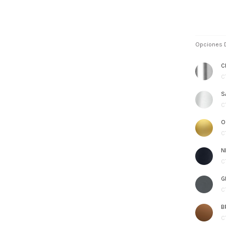
Opciones D
C
C
S
C
O
C
N
C
G
C
B
C