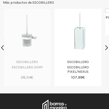
Más productos de ESCOBILLERO
ESCOBILLERO
ESCOBILLERO
ESCOBILLERO DORY
ESCOBILLERO
PIXEL/NEXUS
28,54€
107,99€