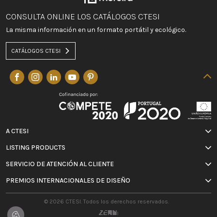
CONSULTA ONLINE LOS CATÁLOGOS CTESI
La misma información en un formato portátil y ecológico.
CATÁLOGOS CTESI
A CTESI
LISTING PRODUCTS
SERVICIO DE ATENCIÓN AL CLIENTE
PREMIOS INTERNACIONALES DE DISEÑO
© 2026 CTESI. Todos los derechos reservados.