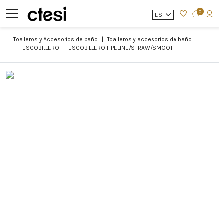
0
ES
Toalleros y Accesorios de baño
Toalleros y accesorios de baño
ESCOBILLERO
ESCOBILLERO PIPELINE/STRAW/SMOOTH