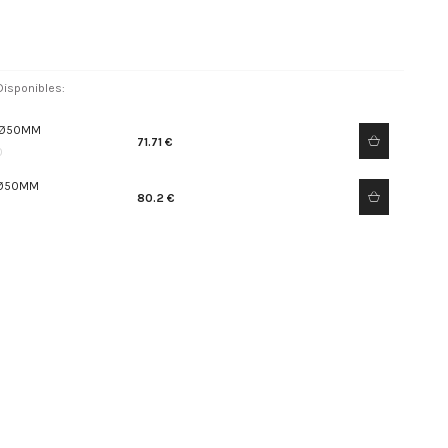
isponibles:
- Ø50MM
71.71 €
0
 Ø50MM
80.2 €