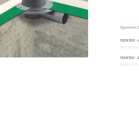
Opciones D
100X100 
BK402100
150X150 -
BK4021010