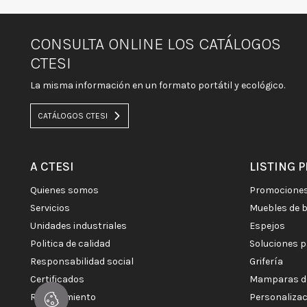
CONSULTA ONLINE LOS CATÁLOGOS
CTESI
La misma información en un formato portátil y ecológico.
CATÁLOGOS CTESI
A CTESI
LISTING 
quienes somos
promocione
servicios
muebles de 
unidades industriales
espejos
politica de calidad
soluciones 
responsabilidad social
grifería
certificados
mamparas d
reclutamiento
personaliza