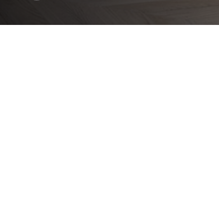
Encontre a solução perfeita para si
OU 
LAKUAR