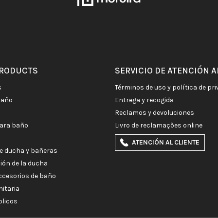
PRODUCTS
SERVICIO DE ATENCIÓN A
s
términos de uso y política de pr
baño
entrega y recogida
reclamos y devoluciones
para baño
livro de reclamações online
ATENCIÓN AL CLIENTE
e ducha y bañeras
ción de la ducha
accesorios de baño
nitaria
blicos