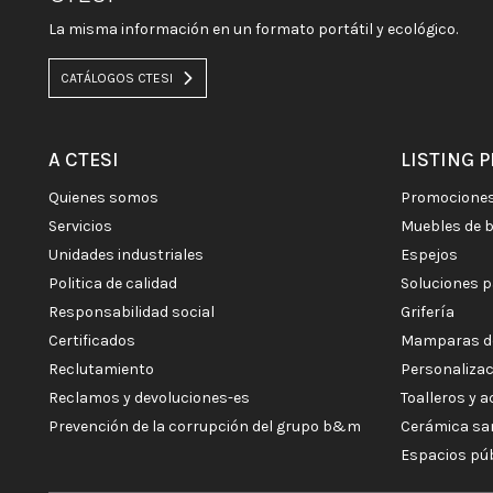
La misma información en un formato portátil y ecológico.
CATÁLOGOS CTESI
A CTESI
LISTING 
quienes somos
promocione
servicios
muebles de 
unidades industriales
espejos
politica de calidad
soluciones 
responsabilidad social
grifería
certificados
mamparas d
reclutamiento
personaliza
reclamos y devoluciones-es
toalleros y 
prevención de la corrupción del grupo b&m
cerámica sa
espacios pú