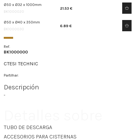
Ø50 x Ø32 x 1000mm
21.53 €
BK1000020
Ø50 x Ø40 x 350mm
6.89 €
BK1000030
Ref.
BK1000000
CTESI TECHNIC
Partilhar:
Descripción
-
Detalles sobre
TUBO DE DESCARGA
ACCESORIOS PARA CISTERNAS