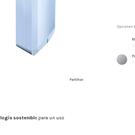
Opciones D
B
C
P
C
Partilhar:
logía sostenibl
e para un uso