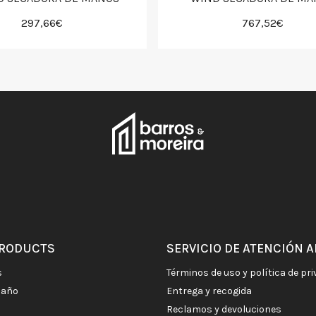
297,66€
767,52€
PRODUCTS
SERVICIO DE ATENCIÓN A
s
términos de uso y política de pr
baño
entrega y recogida
reclamos y devoluciones