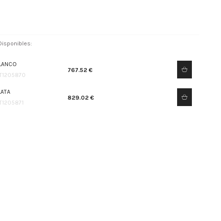
isponibles:
LANCO
767.52 €
T1205870
LATA
829.02 €
T1205871