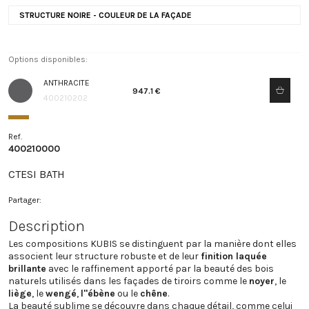
STRUCTURE NOIRE - COULEUR DE LA FAÇADE
Options disponibles:
ANTHRACITE
947.1 €
400210202
Ref.
400210000
CTESI BATH
Partager:
Description
Les compositions KUBIS se distinguent par la manière dont elles
associent leur structure robuste et de leur
finition laquée
brillante
avec le raffinement apporté par la beauté des bois
naturels utilisés dans les façades de tiroirs comme le
noyer
, le
liège
, le
wengé
,
l"ébène
ou le
chêne
.
La beauté sublime se découvre dans chaque détail, comme celui