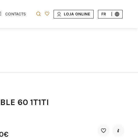
É
CONTACTS
LOJA ONLINE
FR
|
LE 60 1T1TI
00€