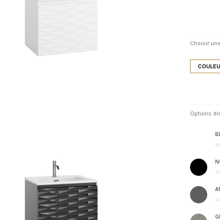
Choisir une
COULEU
Options di
B
4
N
4
A
4
G