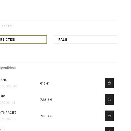
 option:
RS CTESI
RAL®
sponibles:
LANC
615 €
07000000
OIR
725.7 €
07000101
NTHRACITE
725.7 €
07000202
RIS