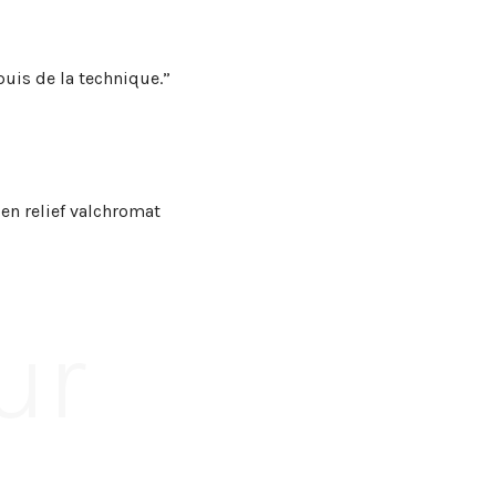
puis de la technique.”
t en relief valchromat
ur