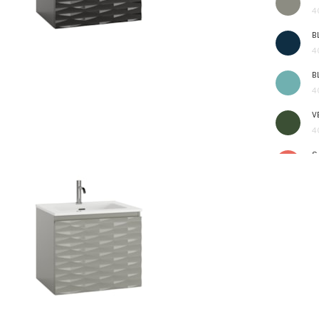
4
B
4
B
4
V
4
S
4