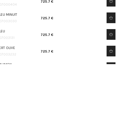
725.7 €
07000404
LEU MINUIT
725.7 €
07003030
LEU
725.7 €
07003131
ERT OLIVE
725.7 €
07003232
AUMON
725.7 €
07003333