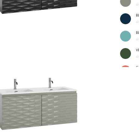
4
B
4
B
4
V
4
S
4