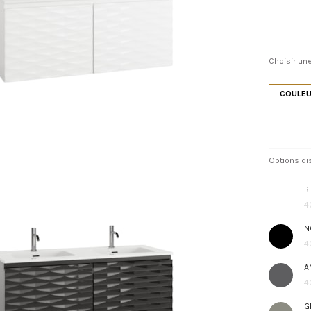
Choisir une
COULEU
Options di
B
4
N
4
A
4
G