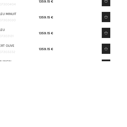
1359.15 €
07300404
LEU MINUIT
1359.15 €
07303030
LEU
1359.15 €
07303131
ERT OLIVE
1359.15 €
07303232
AUMON
1359.15 €
07303333