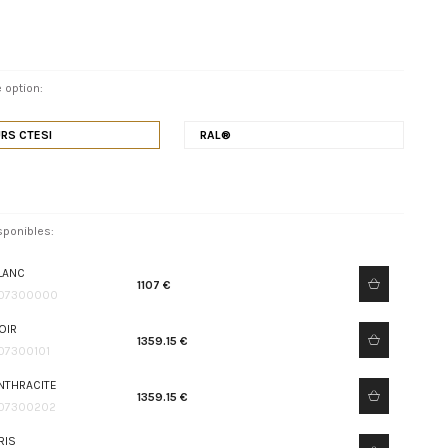
 option:
RS CTESI
RAL®
sponibles:
LANC
1107 €
07300000
OIR
1359.15 €
07300101
NTHRACITE
1359.15 €
07300202
RIS