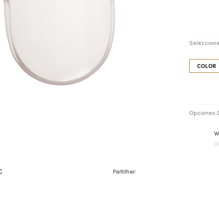
Seleccione
COLOR
Opciones D
W
B
C
Partilhar: