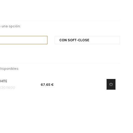
 una opción:
CON SOFT-CLOSE
isponibles:
HITE
67.65 €
K3011600