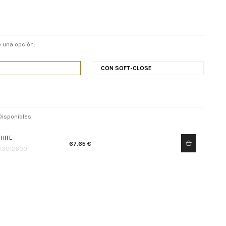
 una opción:
CON SOFT-CLOSE
isponibles:
HITE
67.65 €
K3012600