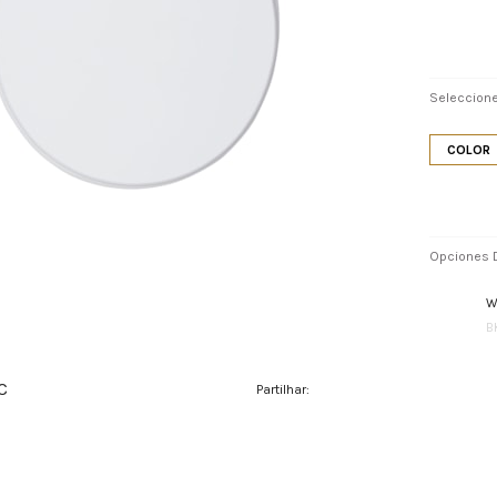
Seleccione
COLOR
Opciones D
W
B
C
Partilhar: