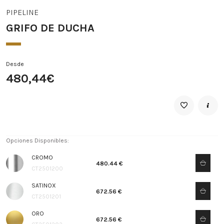
PIPELINE
GRIFO DE DUCHA
Desde
480,44€
Opciones Disponibles:
CROMO
480.44 €
CT2501200
SATINOX
672.56 €
CT2501201
ORO
672.56 €