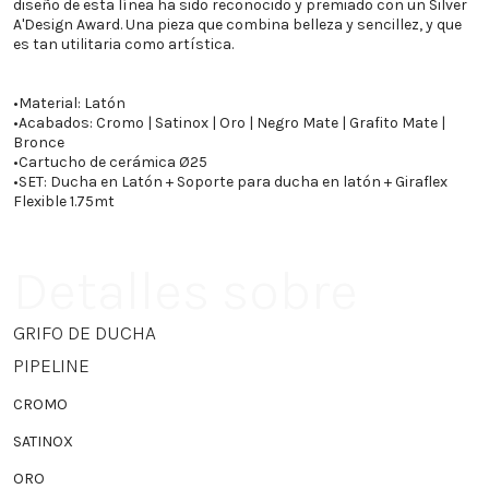
diseño de esta línea ha sido reconocido y premiado con un Silver
A'Design Award. Una pieza que combina belleza y sencillez, y que
es tan utilitaria como artística.
•
Material: Latón
•
Acabados: Cromo | Satinox | Oro | Negro Mate | Grafito Mate |
Bronce
•
Cartucho de cerámica Ø25
•
SET: Ducha en Latón + Soporte para ducha en latón + Giraflex
Flexible 1.75mt
Detalles sobre
GRIFO DE DUCHA
PIPELINE
CROMO
SATINOX
ORO