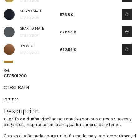
CT2501202
NEGRO MATE
576.5 €
CT2501205
GRAFITO MATE
672.56 €
CT2501207
BRONCE
672.56 €
CT2501208
Ref.
CT2501200
CTESI BATH
Partilhar:
Descripción
El
grifo de ducha
Pipeline nos cautiva con sus curvas suaves y
elegantes, inspiradas en la antigua fontanería de exterior.
Con un diseño audaz para un baño moderno y contemporáneo, el