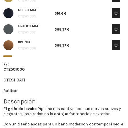
CT2501002
NEGRO MATE
316.6 €
CT2501005
GRAFITO MATE
369.37 €
CT2501007
BRONCE
369.37 €
CT2501008
Ref.
CT2501000
CTESI BATH
Partilhar:
Descripción
El
grifo de lavabo
Pipeline nos cautiva con sus curvas suaves y
elegantes, inspiradas en la antigua fontanería de exterior.
Con un diseño audaz para un baño moderno y contemporáneo, el