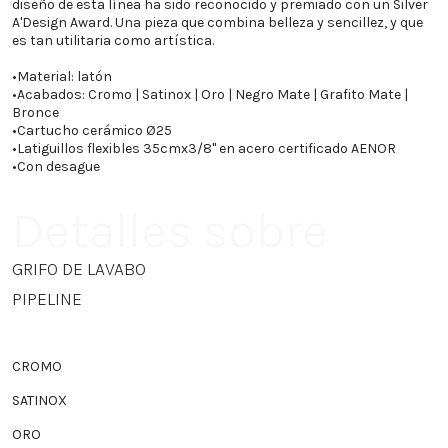
diseño de esta línea ha sido reconocido y premiado con un Silver
A'Design Award. Una pieza que combina belleza y sencillez, y que
es tan utilitaria como artística.
•
Material: latón
•
Acabados: Cromo | Satinox | Oro | Negro Mate | Grafito Mate |
Bronce
•
Cartucho cerámico Ø25
•
Latiguillos flexibles 35cmx3/8" en acero certificado AENOR
•
Con desague
Detalles sobre
GRIFO DE LAVABO
PIPELINE
CROMO
SATINOX
ORO