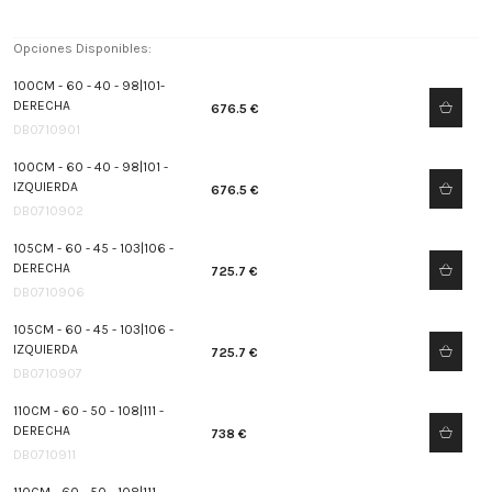
Opciones Disponibles:
100CM - 60 - 40 - 98|101-
DERECHA
676.5 €
DB0710901
100CM - 60 - 40 - 98|101 -
IZQUIERDA
676.5 €
DB0710902
105CM - 60 - 45 - 103|106 -
DERECHA
725.7 €
DB0710906
105CM - 60 - 45 - 103|106 -
IZQUIERDA
725.7 €
DB0710907
110CM - 60 - 50 - 108|111 -
DERECHA
738 €
DB0710911