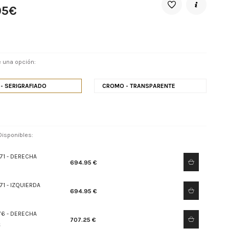
05€
 una opción:
- SERIGRAFIADO
CROMO - TRANSPARENTE
isponibles:
71 - DERECHA
694.95 €
71 - IZQUIERDA
694.95 €
2
76 - DERECHA
707.25 €
6