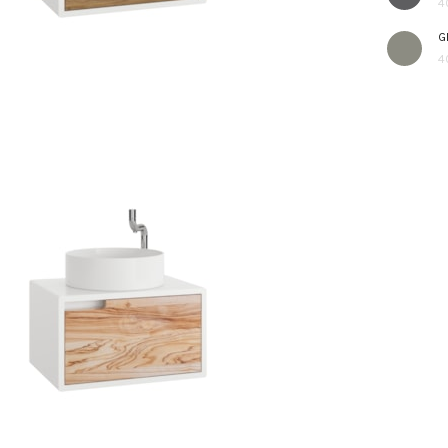
4
G
4