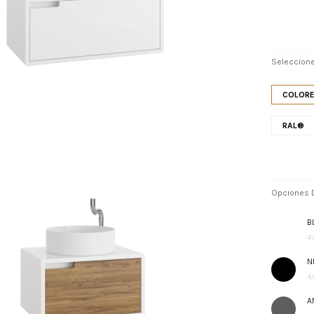
Seleccione
COLORE
RAL®
Opciones D
B
4
N
4
A