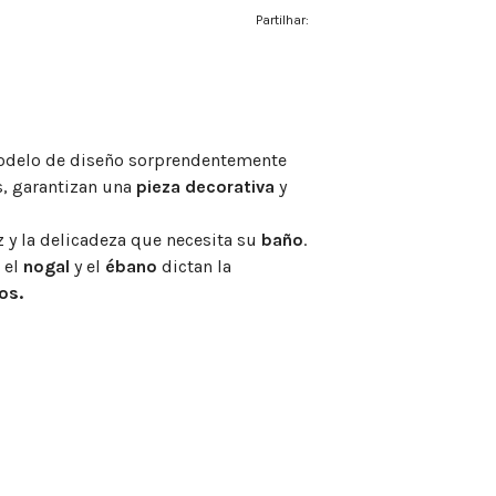
Partilhar:
 modelo de diseño sorprendentemente
s, garantizan una
pieza decorativa
y
z y la delicadeza que necesita su
baño
.
 el
nogal
y el
ébano
dictan la
os.