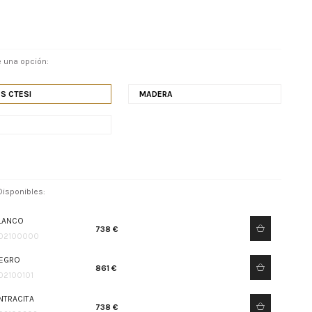
 una opción:
S CTESI
MADERA
isponibles:
LANCO
738 €
02100000
EGRO
861 €
02100101
NTRACITA
738 €