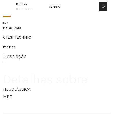
BRANCO
67.65 €
BK3012600
Ref.
BK3012600
CTESI TECHNIC
Partilhar:
Descrição
-
Detalhes sobre
NEOCLÁSSICA
MDF