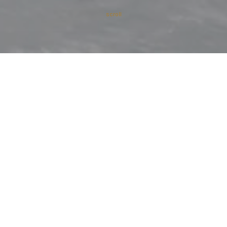
scroll
 O SEU
Na CTESI, cada móvel de casa
sanitária e espelho é conceb
SOLUÇÕES À
inovação. Combinamos materi
criar soluções que responde
que procuram o melhor para 
Transforme a casa de banho n
com produtos pensados para 