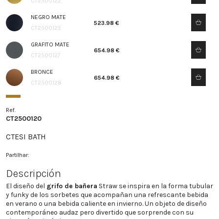
CT2500122
NEGRO MATE
523.98 €
CT2500125
GRAFITO MATE
654.98 €
CT2500127
BRONCE
654.98 €
CT2500128
Ref.
CT2500120
CTESI BATH
Partilhar:
Descripción
El diseño del
grifo de bañera
Straw se inspira en la forma tubular
y funky de los sorbetes que acompañan una refrescante bebida
en verano o una bebida caliente en invierno. Un objeto de diseño
contemporáneo audaz pero divertido que sorprende con su