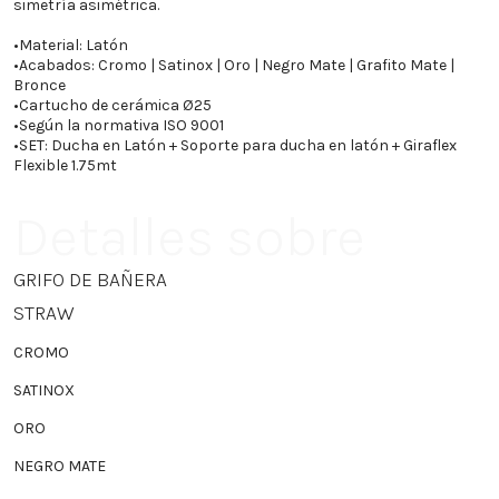
simetría asimétrica.
•
Material: Latón
•
Acabados: Cromo | Satinox | Oro | Negro Mate | Grafito Mate |
Bronce
•
Cartucho de cerámica Ø25
•
Según la normativa ISO 9001
•
SET: Ducha en Latón + Soporte para ducha en latón + Giraflex
Flexible 1.75mt
Detalles sobre
GRIFO DE BAÑERA
STRAW
CROMO
SATINOX
ORO
NEGRO MATE