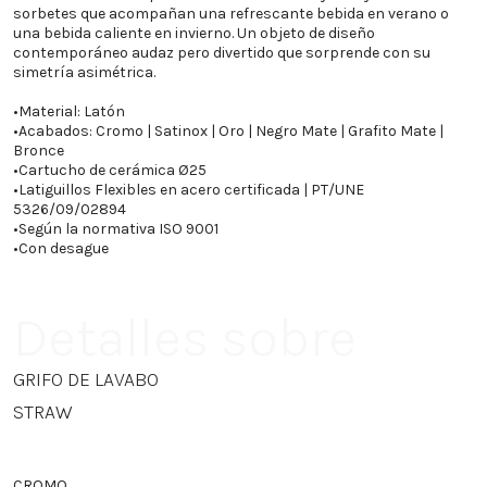
sorbetes que acompañan una refrescante bebida en verano o
una bebida caliente en invierno. Un objeto de diseño
contemporáneo audaz pero divertido que sorprende con su
simetría asimétrica.
•
Material: Latón
•
Acabados: Cromo | Satinox | Oro | Negro Mate | Grafito Mate |
Bronce
•
Cartucho de cerámica Ø25
•
Latiguillos Flexibles en acero certificada | PT/UNE
5326/09/02894
•
Según la normativa ISO 9001
•
Con desague
Detalles sobre
GRIFO DE LAVABO
STRAW
CROMO