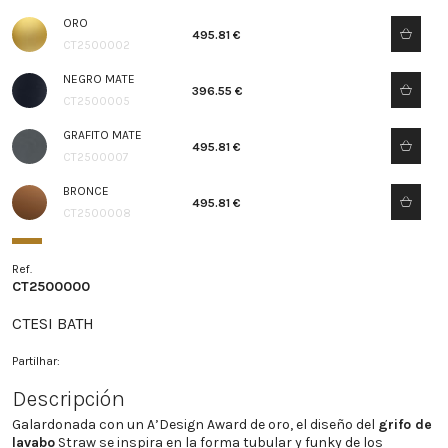
ORO
495.81 €
CT2500002
NEGRO MATE
396.55 €
CT2500005
GRAFITO MATE
495.81 €
CT2500007
BRONCE
495.81 €
CT2500008
Ref.
CT2500000
CTESI BATH
Partilhar:
Descripción
Galardonada con un A’Design Award de oro, el diseño del
grifo de
lavabo
Straw se inspira en la forma tubular y funky de los