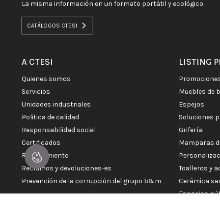
La misma información en un formato portátil y ecológico.
CATÁLOGOS CTESI
A CTESI
LISTING 
quienes somos
promocione
servicios
muebles de 
unidades industriales
espejos
politica de calidad
soluciones 
responsabilidad social
grifería
certificados
mamparas d
reclutamiento
personaliza
reclamos y devoluciones-es
toalleros y 
prevención de la corrupción del grupo b&m
cerámica sa
espacios pú