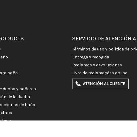
PRODUCTS
SERVICIO DE ATENCIÓN A
s
términos de uso y política de pr
baño
entrega y recogida
reclamos y devoluciones
para baño
livro de reclamações online
ATENCIÓN AL CLIENTE
e ducha y bañeras
ción de la ducha
accesorios de baño
nitaria
blicos