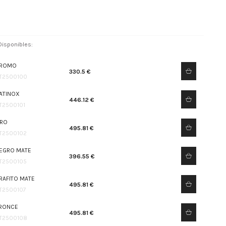
isponibles:
ROMO
330.5 €
T2500100
ATINOX
446.12 €
T2500101
RO
495.81 €
T2500102
EGRO MATE
396.55 €
T2500105
RAFITO MATE
495.81 €
T2500107
RONCE
495.81 €
T2500108