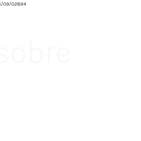
326/09/02894
 sobre