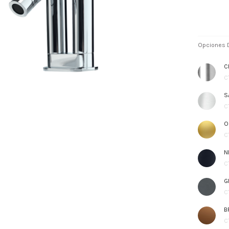
Opciones D
C
C
S
C
O
C
N
C
G
C
B
C