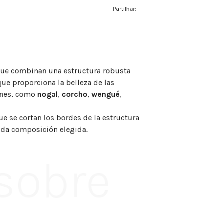
Partilhar:
que combinan una estructura robusta
ue proporciona la belleza de las
jones, como
nogal
,
corcho
,
wengué
,
e se cortan los bordes de la estructura
cada composición elegida.
 sobre