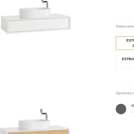
Seleccione
EST
ESTRUC
Opciones D
A
4