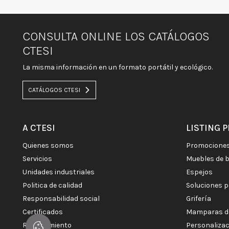
CONSULTA ONLINE LOS CATÁLOGOS
CTESI
La misma información en un formato portátil y ecológico.
CATÁLOGOS CTESI
A CTESI
LISTING 
quienes somos
promocione
servicios
muebles de 
unidades industriales
espejos
politica de calidad
soluciones 
responsabilidad social
grifería
certificados
mamparas d
reclutamiento
personaliza