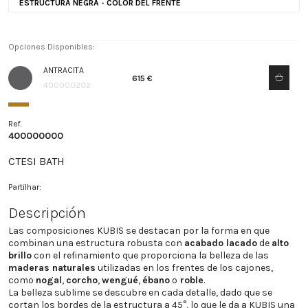
ESTRUCTURA NEGRA - COLOR DEL FRENTE
Opciones Disponibles:
ANTRACITA
615 €
400000202
Ref.
400000000
CTESI BATH
Partilhar:
Descripción
Las composiciones KUBIS se destacan por la forma en que
combinan una estructura robusta con
acabado lacado
de
alto
brillo
con el refinamiento que proporciona la belleza de las
maderas naturales
utilizadas en los frentes de los cajones,
como
nogal
,
corcho
,
wengué
,
ébano
o
roble
.
La belleza sublime se descubre en cada detalle, dado que se
cortan los bordes de la estructura a 45°, lo que le da a KUBIS una