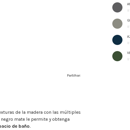
A
8
G
8
A
8
V
8
Partilhar:
exturas de la madera con las múltiples
 negro mate le permite y obtenga
pacio de baño
.