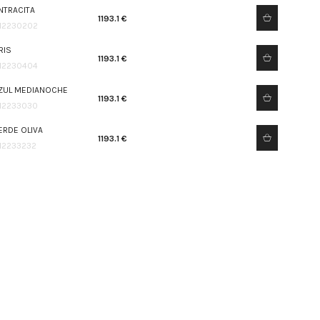
NTRACITA
1193.1 €
12230202
RIS
1193.1 €
12230404
ZUL MEDIANOCHE
1193.1 €
12233030
ERDE OLIVA
1193.1 €
12233232