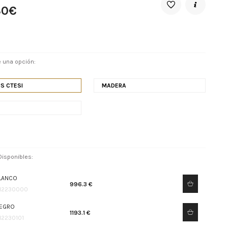
30€
 una opción:
S CTESI
MADERA
isponibles:
LANCO
996.3 €
12230000
EGRO
1193.1 €
12230101