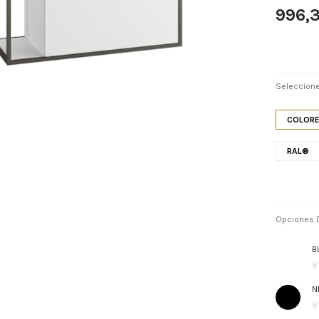
996,
Seleccione
COLORE
RAL®
Opciones D
B
8
N
8