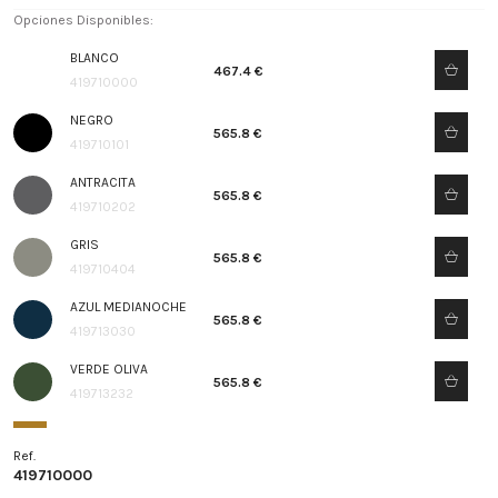
Opciones Disponibles:
BLANCO
467.4 €
419710000
NEGRO
565.8 €
419710101
ANTRACITA
565.8 €
419710202
GRIS
565.8 €
419710404
AZUL MEDIANOCHE
565.8 €
419713030
VERDE OLIVA
565.8 €
419713232
Ref.
419710000