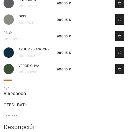
990.15 €
819200202
GRIS
990.15 €
819200404
RAL®
990.15 €
819202020
AZUL MEDIANOCHE
990.15 €
819203030
VERDE OLIVA
990.15 €
819203232
Ref.
819200000
CTESI BATH
Partilhar:
Descripción