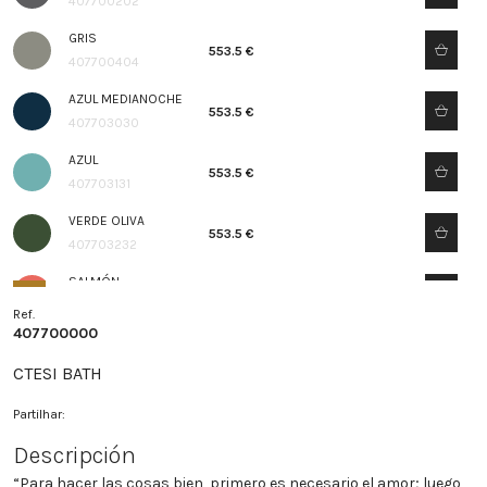
407700202
GRIS
553.5 €
407700404
AZUL MEDIANOCHE
553.5 €
407703030
AZUL
553.5 €
407703131
VERDE OLIVA
553.5 €
407703232
SALMÓN
553.5 €
407703333
Ref.
407700000
RAL®
664.2 €
407704040
CTESI BATH
Partilhar:
Descripción
“Para hacer las cosas bien, primero es necesario el amor; luego,