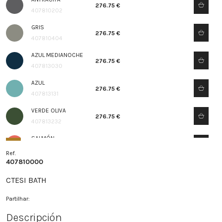
276.75 €
407810202
GRIS
276.75 €
407810404
AZUL MEDIANOCHE
276.75 €
407813030
AZUL
276.75 €
407813131
VERDE OLIVA
276.75 €
407813232
SALMÓN
276.75 €
407813333
Ref.
407810000
CTESI BATH
Partilhar:
Descripción