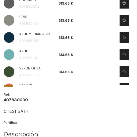
313.65 €
407830202
GRIS
313.65 €
407830404
AZUL MEDIANOCHE
313.65 €
407833030
AZUL
313.65 €
407833131
VERDE OLIVA
313.65 €
407833232
SALMÓN
313.65 €
407833333
Ref.
407830000
CTESI BATH
Partilhar:
Descripción