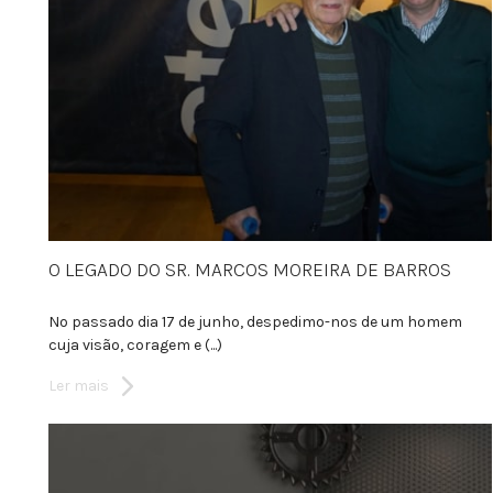
O LEGADO DO SR. MARCOS MOREIRA DE BARROS
No passado dia 17 de junho, despedimo-nos de um homem
cuja visão, coragem e (...)
Ler mais