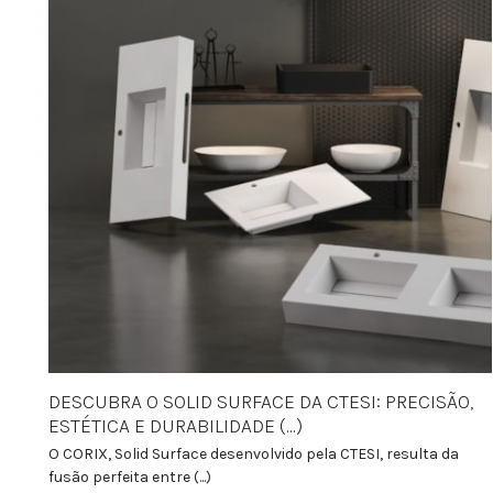
DESCUBRA O SOLID SURFACE DA CTESI: PRECISÃO,
ESTÉTICA E DURABILIDADE (...)
O CORIX, Solid Surface desenvolvido pela CTESI, resulta da
fusão perfeita entre (...)